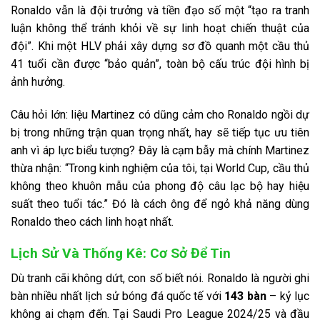
Ronaldo vẫn là đội trưởng và tiền đạo số một “tạo ra tranh
luận không thể tránh khỏi về sự linh hoạt chiến thuật của
đội”. Khi một HLV phải xây dựng sơ đồ quanh một cầu thủ
41 tuổi cần được “bảo quản”, toàn bộ cấu trúc đội hình bị
ảnh hưởng.
Câu hỏi lớn: liệu Martinez có dũng cảm cho Ronaldo ngồi dự
bị trong những trận quan trọng nhất, hay sẽ tiếp tục ưu tiên
anh vì áp lực biểu tượng? Đây là cạm bẫy mà chính Martinez
thừa nhận: “Trong kinh nghiệm của tôi, tại World Cup, cầu thủ
không theo khuôn mẫu của phong độ câu lạc bộ hay hiệu
suất theo tuổi tác.” Đó là cách ông để ngỏ khả năng dùng
Ronaldo theo cách linh hoạt nhất.
Lịch Sử Và Thống Kê: Cơ Sở Để Tin
Dù tranh cãi không dứt, con số biết nói. Ronaldo là người ghi
bàn nhiều nhất lịch sử bóng đá quốc tế với
143 bàn
– kỷ lục
không ai chạm đến. Tại Saudi Pro League 2024/25 và đầu