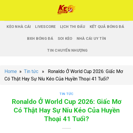
Skip
to
content
KÈO NHÀ CÁI
LIVESCORE
LỊCH THI ĐẤU
KẾT QUẢ BÓNG ĐÁ
BXH BÓNG ĐÁ
SOI KÈO
NHÀ CÁI UY TÍN
TIN CHUYỂN NHƯỢNG
Home
»
Tin tức
» Ronaldo Ở World Cup 2026: Giấc Mơ
Có Thật Hay Sự Níu Kéo Của Huyền Thoại 41 Tuổi?
TIN TỨC
Ronaldo Ở World Cup 2026: Giấc Mơ
Có Thật Hay Sự Níu Kéo Của Huyền
Thoại 41 Tuổi?