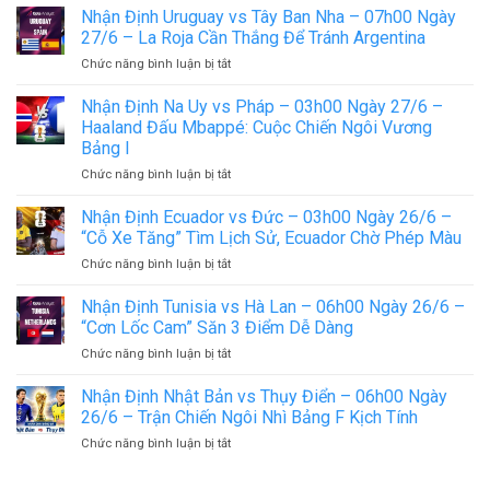
Nhận Định Uruguay vs Tây Ban Nha – 07h00 Ngày
27/6 – La Roja Cần Thắng Để Tránh Argentina
ở
Chức năng bình luận bị tắt
Nhận
Định
Nhận Định Na Uy vs Pháp – 03h00 Ngày 27/6 –
Uruguay
Haaland Đấu Mbappé: Cuộc Chiến Ngôi Vương
vs
Bảng I
Tây
ở
Chức năng bình luận bị tắt
Ban
Nhận
Nha
Định
–
Nhận Định Ecuador vs Đức – 03h00 Ngày 26/6 –
Na
07h00
“Cỗ Xe Tăng” Tìm Lịch Sử, Ecuador Chờ Phép Màu
Uy
Ngày
ở
Chức năng bình luận bị tắt
vs
27/6
Nhận
Pháp
–
Định
Nhận Định Tunisia vs Hà Lan – 06h00 Ngày 26/6 –
–
La
Ecuador
03h00
Roja
“Cơn Lốc Cam” Săn 3 Điểm Dễ Dàng
vs
Ngày
Cần
ở
Chức năng bình luận bị tắt
Đức
27/6
Thắng
Nhận
–
–
Để
Định
Nhận Định Nhật Bản vs Thụy Điển – 06h00 Ngày
03h00
Haaland
Tránh
Tunisia
Ngày
26/6 – Trận Chiến Ngôi Nhì Bảng F Kịch Tính
Đấu
Argentina
vs
26/6
Mbappé:
ở
Chức năng bình luận bị tắt
Hà
–
Cuộc
Nhận
Lan
“Cỗ
Chiến
Định
–
Xe
Ngôi