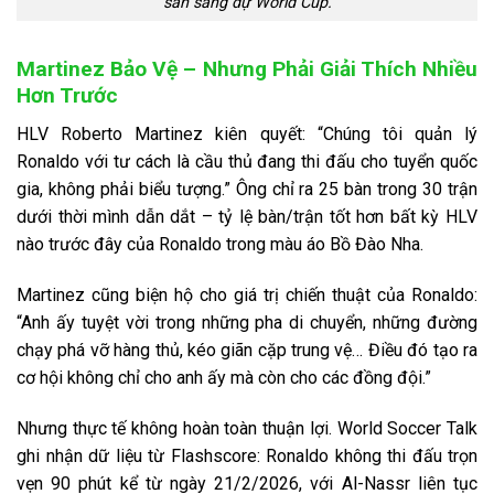
sẵn sàng dự World Cup.
Martinez Bảo Vệ – Nhưng Phải Giải Thích Nhiều
Hơn Trước
HLV Roberto Martinez kiên quyết: “Chúng tôi quản lý
Ronaldo với tư cách là cầu thủ đang thi đấu cho tuyển quốc
gia, không phải biểu tượng.” Ông chỉ ra 25 bàn trong 30 trận
dưới thời mình dẫn dắt – tỷ lệ bàn/trận tốt hơn bất kỳ HLV
nào trước đây của Ronaldo trong màu áo Bồ Đào Nha.
Martinez cũng biện hộ cho giá trị chiến thuật của Ronaldo:
“Anh ấy tuyệt vời trong những pha di chuyển, những đường
chạy phá vỡ hàng thủ, kéo giãn cặp trung vệ… Điều đó tạo ra
cơ hội không chỉ cho anh ấy mà còn cho các đồng đội.”
Nhưng thực tế không hoàn toàn thuận lợi. World Soccer Talk
ghi nhận dữ liệu từ Flashscore: Ronaldo không thi đấu trọn
vẹn 90 phút kể từ ngày 21/2/2026, với Al-Nassr liên tục