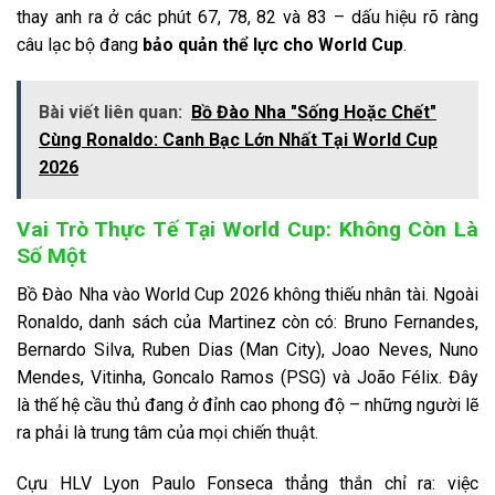
thay anh ra ở các phút 67, 78, 82 và 83 – dấu hiệu rõ ràng
câu lạc bộ đang
bảo quản thể lực cho World Cup
.
Bài viết liên quan:
Bồ Đào Nha "Sống Hoặc Chết"
Cùng Ronaldo: Canh Bạc Lớn Nhất Tại World Cup
2026
Vai Trò Thực Tế Tại World Cup: Không Còn Là
Số Một
Bồ Đào Nha vào World Cup 2026 không thiếu nhân tài. Ngoài
Ronaldo, danh sách của Martinez còn có: Bruno Fernandes,
Bernardo Silva, Ruben Dias (Man City), Joao Neves, Nuno
Mendes, Vitinha, Goncalo Ramos (PSG) và João Félix. Đây
là thế hệ cầu thủ đang ở đỉnh cao phong độ – những người lẽ
ra phải là trung tâm của mọi chiến thuật.
Cựu HLV Lyon Paulo Fonseca thẳng thắn chỉ ra: việc