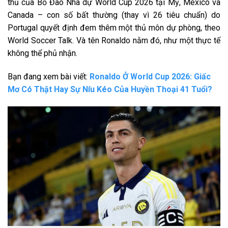
thủ của Bồ Đào Nha dự World Cup 2026 tại Mỹ, Mexico và
Canada – con số bất thường (thay vì 26 tiêu chuẩn) do
Portugal quyết định đem thêm một thủ môn dự phòng, theo
World Soccer Talk. Và tên Ronaldo nằm đó, như một thực tế
không thể phủ nhận.
Bạn đang xem bài viết:
Ronaldo Ở World Cup 2026: Giấc
Mơ Có Thật Hay Sự Níu Kéo Của Huyền Thoại 41 Tuổi?