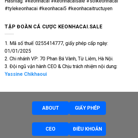
Hashtag: #keonhacai #keonhacaisale #soikeonhacai
#tylekeonhacai #keonhacai5 #keonhacaitructuyen
TẬP ĐOÀN CÁ CƯỢC KEONHACAI.SALE
1. Mã số thuế: 0255414777, giấy phép cấp ngày:
01/01/2025
2. Chi nhánh VP: 70 Phan Bá Vành, Từ Liêm, Hà Nội.
3. Đội ngũ vận hành CEO & Chịu trách nhiệm nội dung:
Yassine Chikhaoui
ABOUT
GIẤY PHÉP
CEO
ĐIỀU KHOẢN