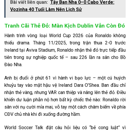
Bài viết liên quan:
Tây Ban Nha 0–0 Cabo Verde:
Vozinha 40 Tuổi Làm Nên Lịch Sử
Tranh Cãi Thẻ Đỏ: Màn Kịch Dublin Vẫn Còn Đó
Hành trình vòng loại World Cup 2026 của Ronaldo không
thiếu drama. Tháng 11/2025, trong trận thua 2-0 trước
Ireland tại Aviva Stadium, Ronaldo nhận thẻ đỏ trực tiếp đầu
tiên trong sự nghiệp quốc tế – sau 226 lần ra sân cho Bồ
Đào Nha.
Anh bị đuổi ở phút 61 vì hành vi bạo lực – một cú huých
khuỷu tay vào mặt hậu vệ Ireland Dara O’Shea. Ban đầu chỉ
nhận thẻ vàng, nhưng VAR can thiệp và nâng lên thẻ đỏ. Điều
khiến dư luận phẫn nộ hơn bất kỳ chiếc thẻ nào: Ronaldo rời
sân với nụ cười mỉa mai, vỗ tay một cách châm biếm về phía
CĐV chủ nhà khi đi xuống đường hầm.
World Soccer Talk đặt câu hỏi liệu có “bẻ cong luật” vì