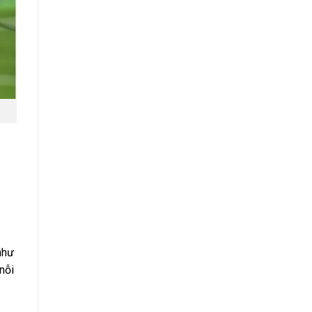
như
nỗi