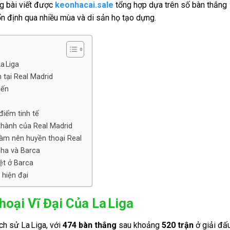
ng bài viết được
keonhacai.sale
tổng hợp dựa trên số bàn thắng
n định qua nhiều mùa và di sản họ tạo dựng.
a Liga
 tại Real Madrid
iến
điểm tinh tế
thành của Real Madrid
làm nên huyền thoại Real
nha và Barca
ệt ở Barca
 hiện đại
hoại Vĩ Đại Của La Liga
ịch sử La Liga, với
474 bàn thắng
sau khoảng
520 trận
ở giải đấ