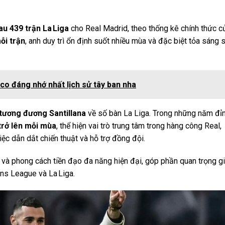
au 439 trận La Liga
cho Real Madrid, theo thống kê chính thức c
ỗi trận
, anh duy trì ổn định suốt nhiều mùa và đặc biệt tỏa sáng 
ico đáng nhớ nhất lịch sử tây ban nha
tương đương Santillana
về số bàn La Liga. Trong những năm đỉ
trở lên mỗi mùa
, thể hiện vai trò trung tâm trong hàng công Real,
ệc dẫn dắt chiến thuật và hỗ trợ đồng đội.
n và phong cách tiền đạo đa năng hiện đại, góp phần quan trọng g
ns League và La Liga.