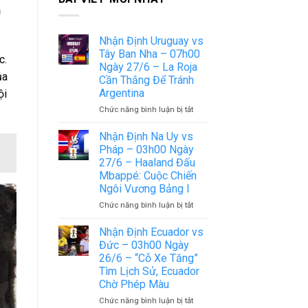
n
Nhận Định Uruguay vs
Tây Ban Nha – 07h00
c
.
Ngày 27/6 – La Roja
ủa
Cần Thắng Để Tránh
Argentina
ội
ở
Chức năng bình luận bị tắt
Nhận
Định
Nhận Định Na Uy vs
Uruguay
Pháp – 03h00 Ngày
vs
27/6 – Haaland Đấu
Tây
Mbappé: Cuộc Chiến
Ban
Ngôi Vương Bảng I
Nha
–
ở
Chức năng bình luận bị tắt
07h00
Nhận
Ngày
Định
Nhận Định Ecuador vs
27/6
Na
Đức – 03h00 Ngày
–
Uy
26/6 – “Cỗ Xe Tăng”
La
vs
Tìm Lịch Sử, Ecuador
Roja
Pháp
Chờ Phép Màu
Cần
–
Thắng
03h00
ở
Chức năng bình luận bị tắt
Để