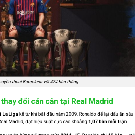
huyền thoại Barcelona với 474 bàn thắng
 thay đổi cán cân tại Real Madrid
i La Liga
kể từ khi bắt đầu năm 2009, Ronaldo để lại dấu ấn sâu
eal Madrid, đạt hiệu suất cực cao khoảng
1,07 bàn mỗi trận
.