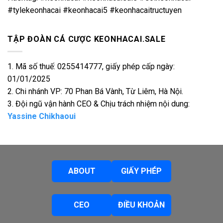
#tylekeonhacai #keonhacai5 #keonhacaitructuyen
TẬP ĐOÀN CÁ CƯỢC KEONHACAI.SALE
1. Mã số thuế: 0255414777, giấy phép cấp ngày:
01/01/2025
2. Chi nhánh VP: 70 Phan Bá Vành, Từ Liêm, Hà Nội.
3. Đội ngũ vận hành CEO & Chịu trách nhiệm nội dung:
Yassine Chikhaoui
ABOUT
GIẤY PHÉP
CEO
ĐIỀU KHOẢN