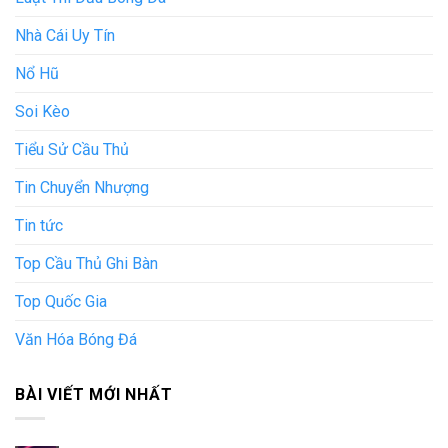
Nhà Cái Uy Tín
Nổ Hũ
Soi Kèo
Tiểu Sử Cầu Thủ
Tin Chuyển Nhượng
Tin tức
Top Cầu Thủ Ghi Bàn
Top Quốc Gia
Văn Hóa Bóng Đá
BÀI VIẾT MỚI NHẤT