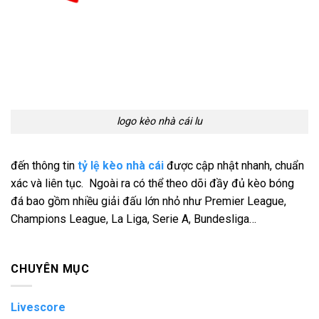
logo kèo nhà cái lu
đến thông tin
tỷ lệ kèo nhà cái
được cập nhật nhanh, chuẩn
xác và liên tục. Ngoài ra có thể theo dõi đầy đủ kèo bóng
đá bao gồm nhiều giải đấu lớn nhỏ như Premier League,
Champions League, La Liga, Serie A, Bundesliga…
CHUYÊN MỤC
Livescore