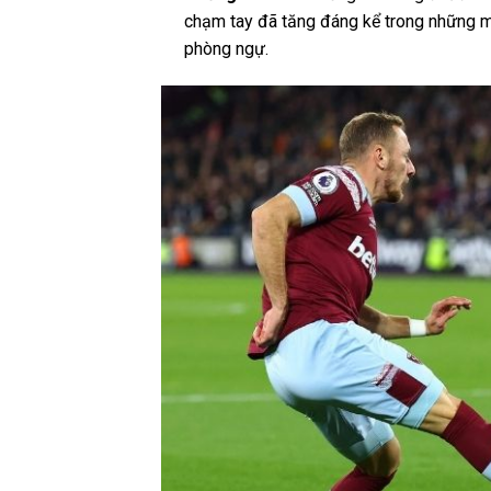
chạm tay đã tăng đáng kể trong những mù
phòng ngự.