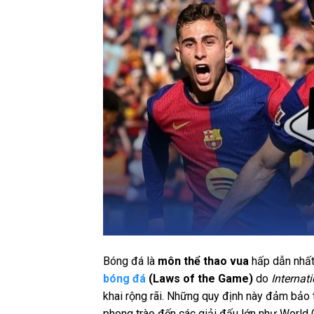
Bóng đá là
môn thể thao vua
hấp dẫn nhất
bóng đá
(Laws of the Game)
do
Internat
khai rộng rãi. Những quy định này đảm bảo 
phong trào đến các giải đấu lớn như Worl