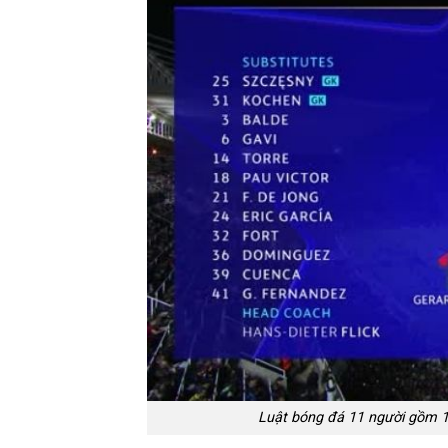
Luật bóng đá 11 người gồm 1