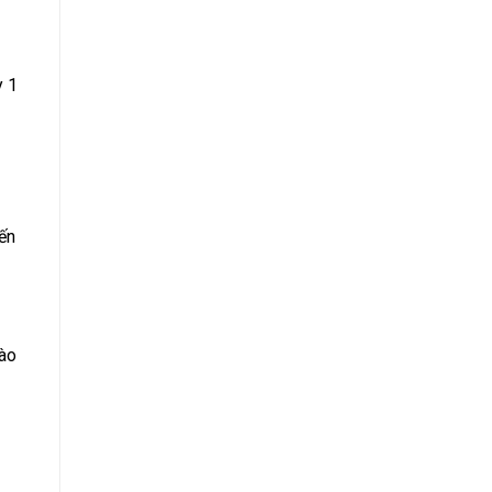
–
Trận
Chiến
Ngôi
Nhì
y 1
Bảng
F
Kịch
Tính
đến
vào