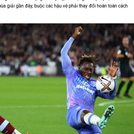
a giải gần đây, buộc các hậu vệ phải thay đổi hoàn toàn cách