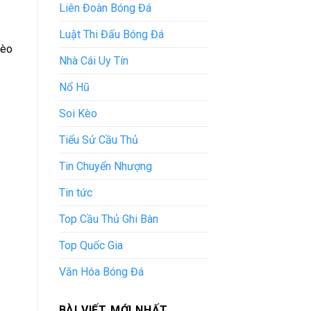
Liên Đoàn Bóng Đá
Luật Thi Đấu Bóng Đá
kèo
Nhà Cái Uy Tín
Nổ Hũ
Soi Kèo
Tiểu Sử Cầu Thủ
Tin Chuyển Nhượng
Tin tức
Top Cầu Thủ Ghi Bàn
Top Quốc Gia
Văn Hóa Bóng Đá
BÀI VIẾT MỚI NHẤT