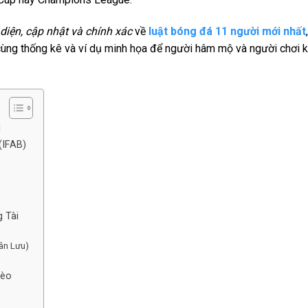
diện, cập nhật và chính xác
về
luật bóng đá 11 người mới nhất
,
 cùng thống kê và ví dụ minh họa để người hâm mộ và người chơi 
i
(IFAB)
 Tài
uân Lưu)
Kèo